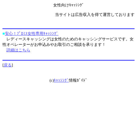
女性向けｷｬｯｼﾝｸﾞ
当サイトは広告収入を得て運営しております
■
安心！ﾌﾟﾛﾐｽ女性専用ｷｬｯｼﾝｸﾞ
レディースキャッシングは女性のためのキャッシングサービスです。女
性オペレーターがお申込みやお取引のご相談を承ります！
詳細はこちら
[
戻る
]
(c)
ｷｬｯｼﾝｸﾞ
情報ｶﾞｲﾄﾞ